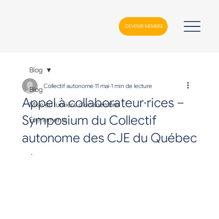
DEVENIR MEMBRE
Blog
Collectif autonome
11 mai
1 min de lecture
Blog
Appel à collaborateur·rices –
Mise en lumière d’un membre
Symposium du Collectif
Événements
autonome des CJE du Québec
.