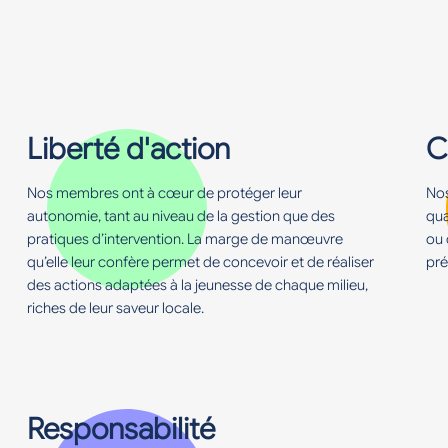
Liberté d'action
C
Nos membres ont à cœur de protéger leur
Nos
autonomie, tant au niveau de la gestion que des
qua
pratiques d’intervention. La marge de manœuvre
ou 
qu’elle leur confère permet de concevoir et de réaliser
pré
des actions adaptées à la jeunesse de chaque milieu,
riches de leur saveur locale.
Responsabilité