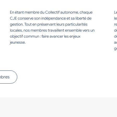
En étant membre du Collectif autonome, chaque
L
CJE conserve son indépendance et sa liberté de
l
gestion. Tout en préservant leurs particularités
r
locales, nos membres travaillent ensemble vers un
d
objectif commun : faire avancer les enjeux
d
jeunesse.
a
g
mbres